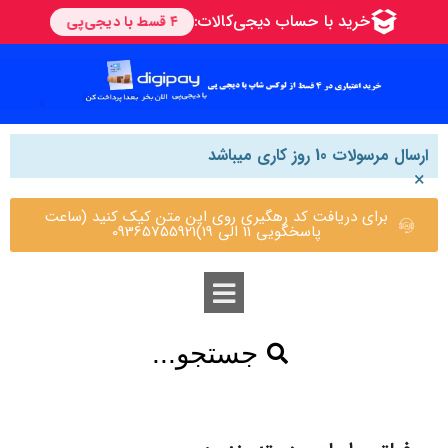
ارسال مرسولات 10 روز کاری میباشد
×
برای دریافت کد رهگیری روی این متن کیک کنید (ساعت
پاسخگویی 11 الی 19)09365755921
جستجو...