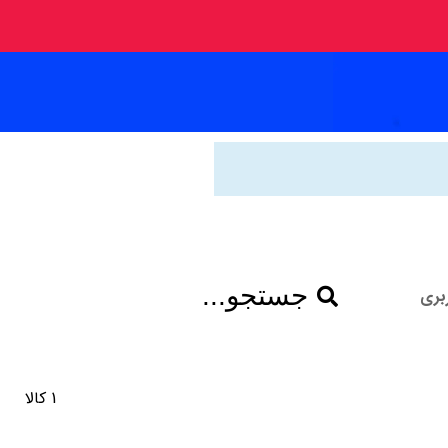
جستجو...
بری
1 کالا