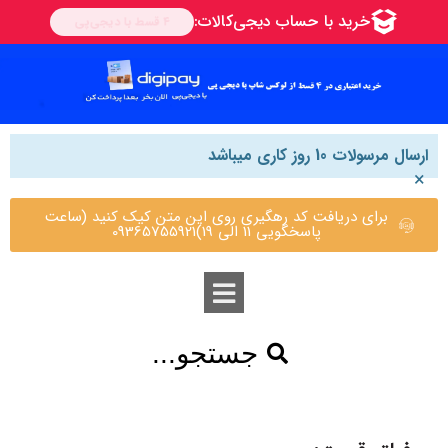
ارسال مرسولات 10 روز کاری میباشد
×
برای دریافت کد رهگیری روی این متن کیک کنید (ساعت
پاسخگویی 11 الی 19)09365755921
جستجو...