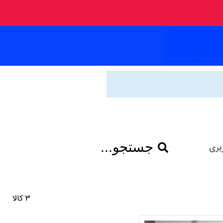
جستجو...
بری
3 کالا