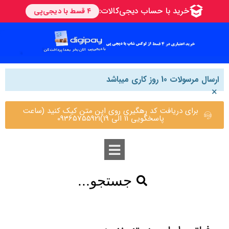
ارسال مرسولات 10 روز کاری میباشد
×
برای دریافت کد رهگیری روی این متن کیک کنید (ساعت
پاسخگویی 11 الی 19)09365755921
جستجو...