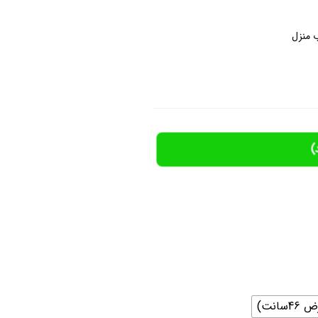
 منزل
)