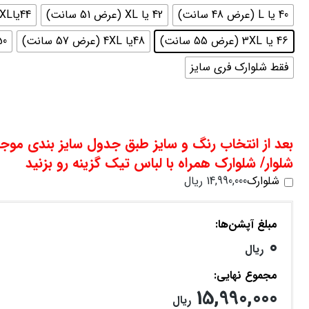
40 یا L (عرض 48 سانت)
42 یا XL (عرض 51 سانت)
44یاXXL (عرض 53 سانت)
46 یا 3XL (عرض 55 سانت)
48یا 4XL (عرض 57 سانت)
50 یا 5xl (عرض 
فقط شلوارک فری سایز
بعد از انتخاب رنگ و سایز طبق جدول سایز بندی موج
شلوار/ شلوارک همراه با لباس تیک گزینه رو بزنید
شلوارک
14,990,000
ریال
مبلغ آپشن‌ها
0
ریال
مجموع نهایی
15,990,000
ریال