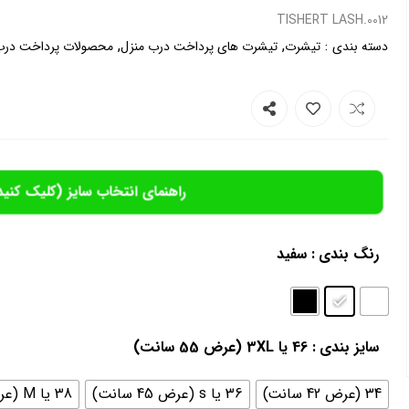
0012.TISHERT LASH
,
,
:
دسته بندی
تیشرت
تیشرت های پرداخت درب منزل
محصولات پرداخت درب
راهنمای انتخاب سایز (کلیک کنید
رنگ بندی
: سفید
سایز بندی
: 46 یا 3XL (عرض 55 سانت)
34 (عرض 42 سانت)
36 یا s (عرض 45 سانت)
38 یا M (عرض 46سانت)