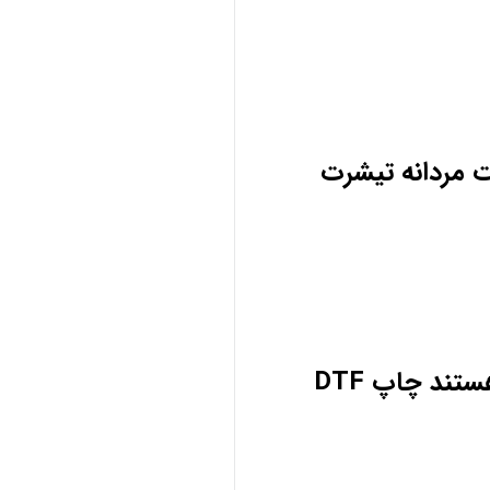
 مردانه تیشرت
نایک ادیداس فیندی قوچی بهترین مارک های پوشاک هستند چون بهترین تولیدات را دارا هستند چاپ DTF