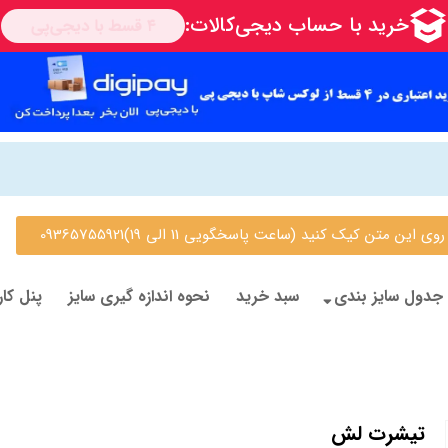
 متن کیک کنید (ساعت پاسخگویی 11 الی 19)09365755921
جدول سایز بندی
سبد خرید
نحوه اندازه گیری سایز
پنل کار
تیشرت لش