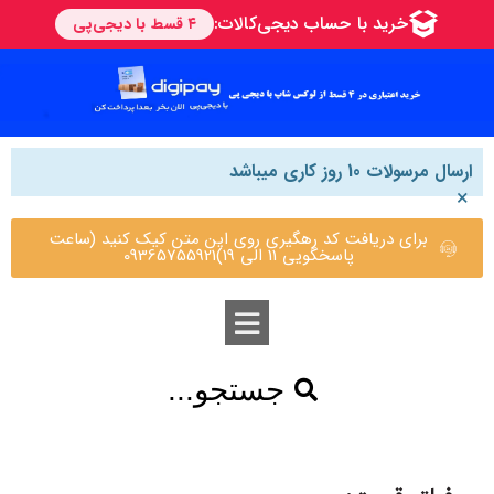
ارسال مرسولات 10 روز کاری میباشد
×
برای دریافت کد رهگیری روی این متن کیک کنید (ساعت
پاسخگویی 11 الی 19)09365755921
جستجو...